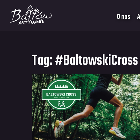
O nas
A
Tag:
#BaltowskiCross