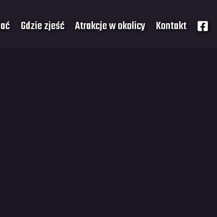
pać
Gdzie zjeść
Atrakcje w okolicy
Kontakt