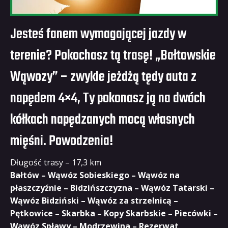
Jesteś fanem wymagającej jazdy w
terenie? Pokochasz tą trasę! „Bałtowskie
Wąwozy” – zwykle jeżdżą tędy auta z
napędem 4×4, Ty pokonasz ją na dwóch
kółkach napędzanych mocą własnych
mięśni. Powodzenia!
Długość trasy – 17,3 km
Bałtów – Wąwóz Sobieskiego – Wąwóz na
płaszczyźnie – Bidzińszczyzna – Wąwóz Tatarski –
Wąwóz Bidziński – Wąwóz za strzelnicą –
Pętkowice – Skarbka – Kopy Skarbskie – Piecówki –
Wąwóz Spławy – Modrzewina – Rezerwat