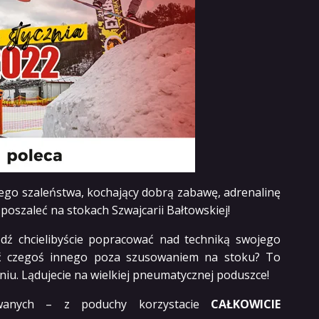
ego szaleństwa, kochający dobrą zabawę, adrenalinę
 poszaleć na stokach Szwajcarii Bałtowskiej!
dź chcielibyście popracować nad techniką swojego
ć czegoś innego poza szusowaniem na stoku? To
niu. Lądujecie na wielkiej pneumatycznej poduszce!
sowanych – z poduchy korzystacie
CAŁKOWICIE