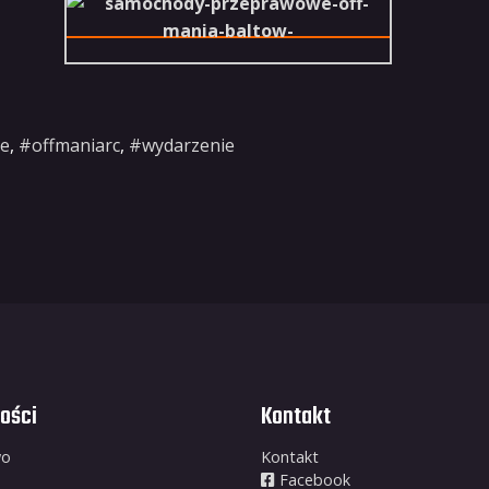
ie
,
#offmaniarc
,
#wydarzenie
ości
Kontakt
wo
Kontakt
Facebook