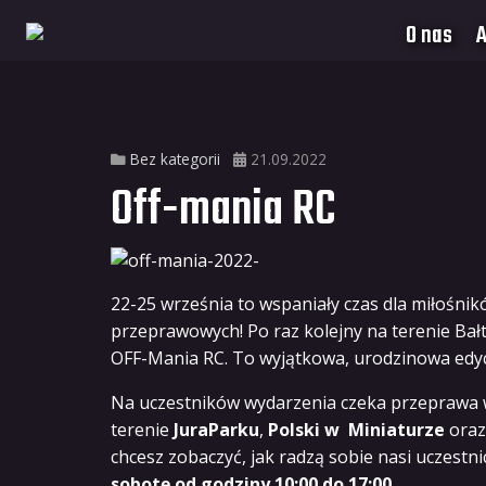
O nas
A
Bez kategorii
21.09.2022
Off-mania RC
22-25 września to wspaniały czas dla miłośn
przeprawowych! Po raz kolejny na terenie Ba
OFF-Mania RC. To wyjątkowa, urodzinowa edy
Na uczestników wydarzenia czeka przeprawa
terenie
JuraParku
,
Polski w Miniaturze
oraz 
chcesz zobaczyć, jak radzą sobie nasi uczestn
sobotę od godziny 10:00 do 17:00.