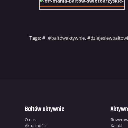
Tags:
#
,
#bałtówaktywnie
,
#dziejesiewbaltow
Bałtów aktywnie
Aktywn
O nas
Rowero
Aktualności
Kajaki