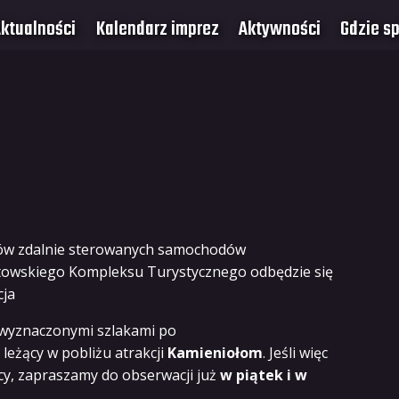
ktualności
Kalendarz imprez
Aktywności
Gdzie s
ików zdalnie sterowanych samochodów
łtowskiego Kompleksu Turystycznego odbędzie się
cja
 wyznaczonymi szlakami po
leżący w pobliżu atrakcji
Kamieniołom
. Jeśli więc
icy, zapraszamy do obserwacji już
w piątek i w