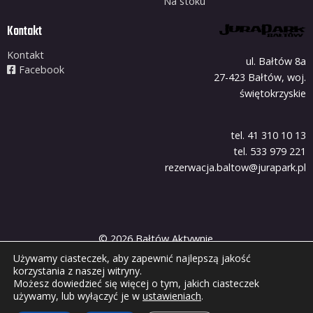
Na stoku
Kontakt
Kontakt
ul. Bałtów 8a
Facebook
27-423 Bałtów, woj.
świętokrzyskie
tel. 41 310 10 13
tel. 533 979 221
rezerwacja.baltow@jurapark.pl
© 2026 Bałtów Aktywnie.
Używamy ciasteczek, aby zapewnić najlepszą jakość
Stworzone z
w
pogstudio.pl
korzystania z naszej witryny.
Możesz dowiedzieć się więcej o tym, jakich ciasteczek
używamy, lub wyłączyć je w
ustawieniach
.