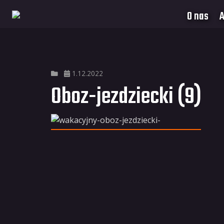
O nas
A
1.12.2022
Oboz-jezdziecki (9)