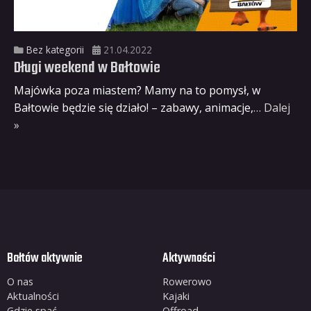
Bez kategorii
21.04.2022
Długi weekend w Bałtowie
Majówka poza miastem? Mamy na to pomysł, w
Bałtowie będzie się działo! – zabawy, animacje,
… Dalej
»
Bałtów aktywnie
Aktywności
O nas
Rowerowo
Aktualności
Kajaki
Gdzie spać
Offroad