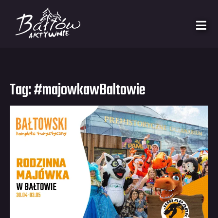
Tag:
#majowkawBaltowie